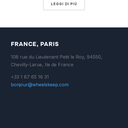
LEGGI DI PIÙ
FRANCE, PARIS
108 rue du Lieutenant Petit le Roy, 94550,
Chevilly-Larue, Ile de France
+33 1 87 65 16 31
bonjour@wheelskeep.com