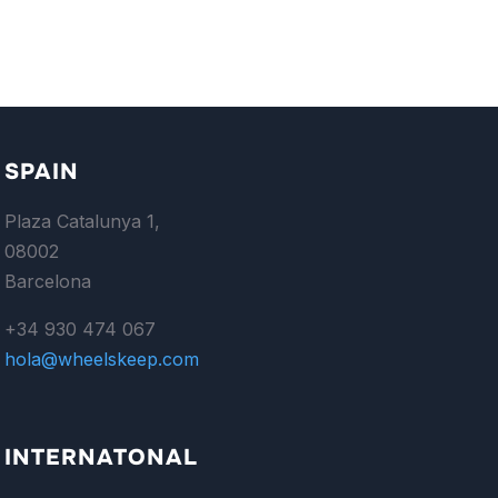
SPAIN
Plaza Catalunya 1,
08002
Barcelona
+34 930 474 067
hola@wheelskeep.com
INTERNATONAL