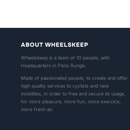
ABOUT WHEELSKEEP
Wheelskeep is a team of 10 people, with
Headquarters in Paris Rungis.
Made of passionated people, to create and offer
high quality services to cyclists and new
mobilities, in order to free and secure its usage,
for more pleasure, more fun, more exercice,
more fresh air.