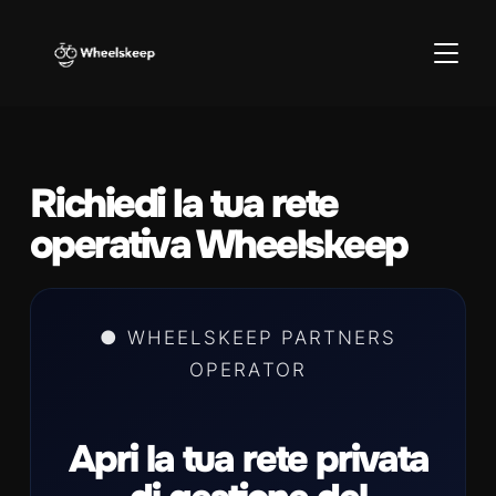
APRI/C
Richiedi la tua rete
operativa Wheelskeep
● WHEELSKEEP PARTNERS
OPERATOR
Apri la tua rete privata