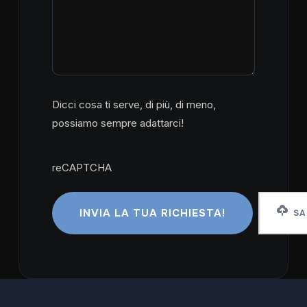
Dicci cosa ti serve, di più, di meno,
possiamo sempre adattarci!
reCAPTCHA
reCAPTCHA
SA