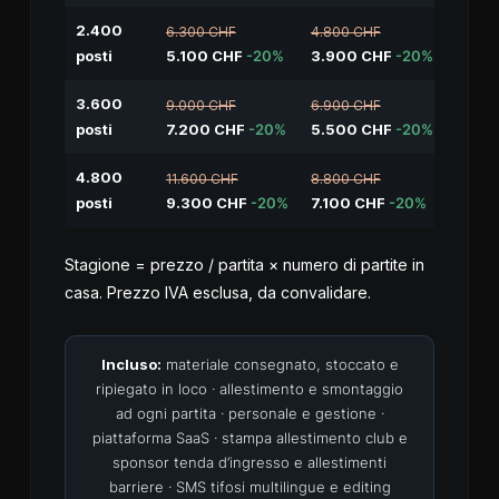
2.400
6.300 CHF
4.800 CHF
posti
5.100 CHF
-20%
3.900 CHF
-20%
3.600
9.000 CHF
6.900 CHF
posti
7.200 CHF
-20%
5.500 CHF
-20%
4.800
11.600 CHF
8.800 CHF
posti
9.300 CHF
-20%
7.100 CHF
-20%
Stagione = prezzo / partita × numero di partite in
casa. Prezzo IVA esclusa, da convalidare.
Incluso:
materiale consegnato, stoccato e
ripiegato in loco · allestimento e smontaggio
ad ogni partita · personale e gestione ·
piattaforma SaaS · stampa allestimento club e
sponsor tenda d’ingresso e allestimenti
barriere · SMS tifosi multilingue e editing