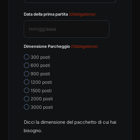
Data della prima partita
(Obbligatorio)
MM
slash
Dimensione Parcheggio
(Obbligatorio)
GG
slash
300 posti
AAAA
600 posti
900 posti
1200 posti
1500 posti
2000 posti
3000 posti
Dicci la dimensione del pacchetto di cui hai
bisogno.