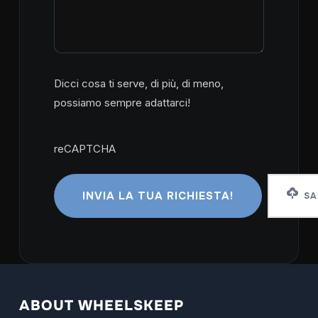
Dicci cosa ti serve, di più, di meno,
possiamo sempre adattarci!
reCAPTCHA
reCAPTCHA
SA
ABOUT WHEELSKEEP