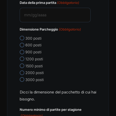
Data della prima partita
(Obbligatorio)
MM
slash
Dimensione Parcheggio
(Obbligatorio)
GG
slash
300 posti
AAAA
600 posti
900 posti
1200 posti
1500 posti
2000 posti
3000 posti
Dicci la dimensione del pacchetto di cui hai
bisogno.
Numero minimo di partite per stagione
(Obbligatorio)