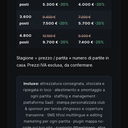
posti
5.300 €
-20%
4.000 €
-20%
3.600
9.400 €
7.200 €
posti
7.500 €
-20%
5.700 €
-20%
4.800
12.100 €
9.200 €
posti
9.700 €
-20%
7.400 €
-20%
Stagione = prezzo / partita × numero di partite in
casa. Prezzi IVA esclusa, da confermare.
Incluso:
attrezzatura consegnata, stoccata e
ripiegata in loco · allestimento e smontaggio a
ogni partita · staffing e management ·
piattaforma SaaS · stampa personalizzata club
& sponsor per tenda d’ingresso e coperture
transenne · SMS tifosi multilingue e editing
marketing per ogni partita · plugin mappa no-
code sul tuo sito · supporto Wheelskeep, altre