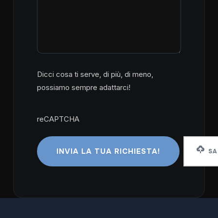
Dicci cosa ti serve, di più, di meno,
possiamo sempre adattarci!
reCAPTCHA
reCAPTCHA
SA