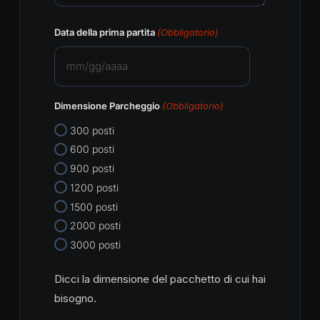
Data della prima partita
(Obbligatorio)
MM
slash
Dimensione Parcheggio
(Obbligatorio)
GG
slash
300 posti
AAAA
600 posti
900 posti
1200 posti
1500 posti
2000 posti
3000 posti
Dicci la dimensione del pacchetto di cui hai
bisogno.