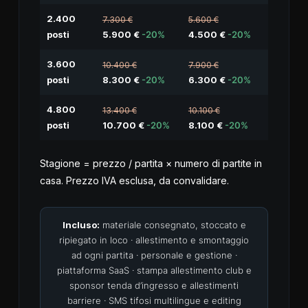
2.400
7.300 €
5.600 €
posti
5.900 €
-20%
4.500 €
-20%
3.600
10.400 €
7.900 €
posti
8.300 €
-20%
6.300 €
-20%
4.800
13.400 €
10.100 €
posti
10.700 €
-20%
8.100 €
-20%
Stagione = prezzo / partita × numero di partite in
casa. Prezzo IVA esclusa, da convalidare.
Incluso:
materiale consegnato, stoccato e
ripiegato in loco · allestimento e smontaggio
ad ogni partita · personale e gestione ·
piattaforma SaaS · stampa allestimento club e
sponsor tenda d’ingresso e allestimenti
barriere · SMS tifosi multilingue e editing