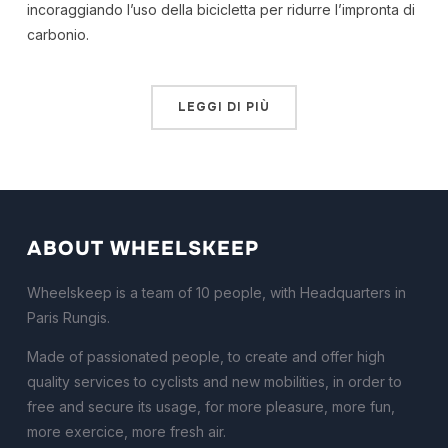
incoraggiando l’uso della bicicletta per ridurre l’impronta di
carbonio.
LEGGI DI PIÙ
ABOUT WHEELSKEEP
Wheelskeep is a team of 10 people, with Headquarters in
Paris Rungis.
Made of passionated people, to create and offer high
quality services to cyclists and new mobilities, in order to
free and secure its usage, for more pleasure, more fun,
more exercice, more fresh air.