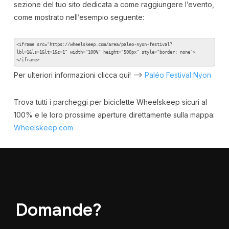
sezione del tuo sito dedicata a come raggiungere l’evento,
come mostrato nell’esempio seguente:
<iframe src="https://wheelskeep.com/area/paleo-nyon-festival?
lbl=1&ls=1&lt=1&z=1" width="100%" height="500px" style="border: none">
</iframe>
Per ulteriori informazioni clicca qui! –>
Paléo Festival Nyon
Trova tutti i parcheggi per biciclette Wheelskeep sicuri al
100% e le loro prossime aperture direttamente sulla mappa:
Wheelskeep.com
Domande?