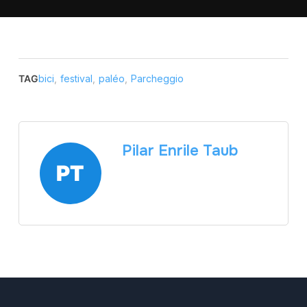
TAG
bici
,
festival
,
paléo
,
Parcheggio
Pilar Enrile Taub