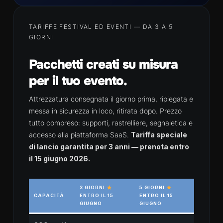
TARIFFE FESTIVAL ED EVENTI — DA 3 A 5
GIORNI
Pacchetti creati su misura
per il tuo evento.
Attrezzatura consegnata il giorno prima, ripiegata e
messa in sicurezza in loco, ritirata dopo. Prezzo
tutto compreso: supporti, rastrelliere, segnaletica e
accesso alla piattaforma SaaS.
Tariffa speciale
di lancio garantita per 3 anni — prenota entro
il 15 giugno 2026.
3 GIORNI
5 GIORNI
CAPACITÀ
ENTRO IL 15
ENTRO IL 15
GIUGNO
GIUGNO