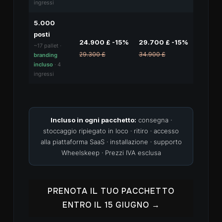
ingressi
5.000
posti
24.900 £ -15%
29.700 £ -15%
~17 pallet ·
29.300 £
34.900 £
branding
incluso
· 4
ingressi
Incluso in ogni pacchetto:
consegna ·
stoccaggio ripiegato in loco · ritiro · accesso
alla piattaforma SaaS · installazione · supporto
Wheelskeep · Prezzi IVA esclusa
PRENOTA IL TUO PACCHETTO
ENTRO IL 15 GIUGNO →