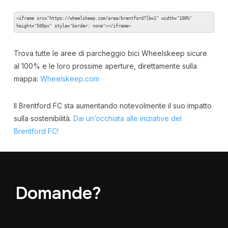
<iframe src="https://wheelskeep.com/area/brentford?lb=1" width="100%" 
height="500px" style="border: none"></iframe>
Trova tutte le aree di parcheggio bici Wheelskeep sicure
al 100% e le loro prossime aperture, direttamente sulla
mappa:
Wheelskeep.com
Il Brentford FC sta aumentando notevolmente il suo impatto
sulla sostenibilità.
Dai un’occhiata alle iniziative del
Brentford FC!
Domande?